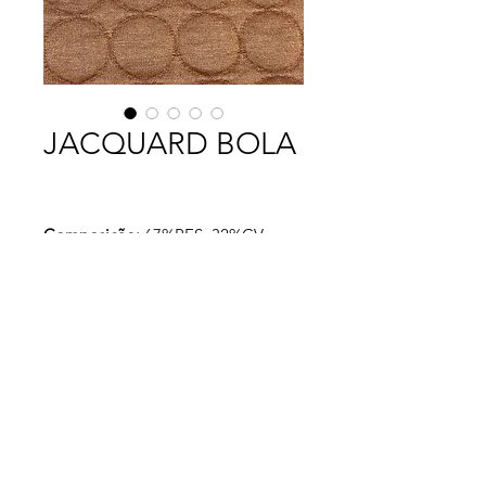
JACQUARD BOLA
Composição:
67%PES, 32%CV,
1%EL
Largura:
1,40
Gramatura:
400 g/m²
Rendimento:
1,79
MAMUT MALHAS 2025 - TODOS OS DIREITOS RESERVADOS